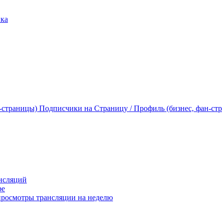
ика
Подписчики на Страницу / Профиль (бизнес, фан-ст
нсляций
ре
росмотры трансляции на неделю