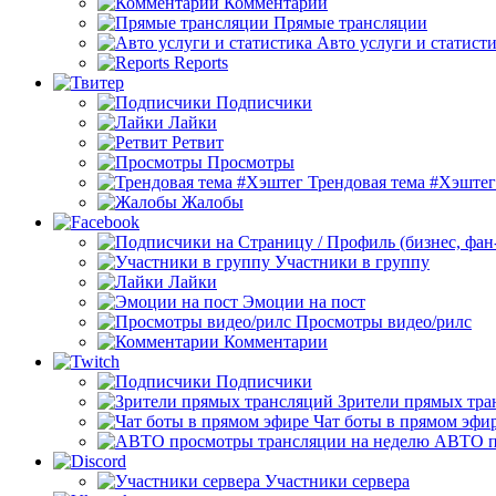
Комментарии
Прямые трансляции
Авто услуги и статист
Reports
Подписчики
Лайки
Ретвит
Просмотры
Трендовая тема #Хэштег
Жалобы
Участники в группу
Лайки
Эмоции на пост
Просмотры видео/рилс
Комментарии
Подписчики
Зрители прямых тра
Чат боты в прямом эфи
АВТО п
Участники сервера