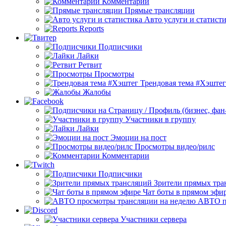
Комментарии
Прямые трансляции
Авто услуги и статист
Reports
Подписчики
Лайки
Ретвит
Просмотры
Трендовая тема #Хэштег
Жалобы
Участники в группу
Лайки
Эмоции на пост
Просмотры видео/рилс
Комментарии
Подписчики
Зрители прямых тра
Чат боты в прямом эфи
АВТО п
Участники сервера