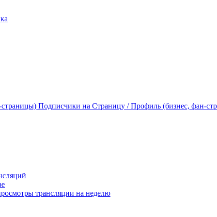
ика
Подписчики на Страницу / Профиль (бизнес, фан-ст
нсляций
ре
росмотры трансляции на неделю